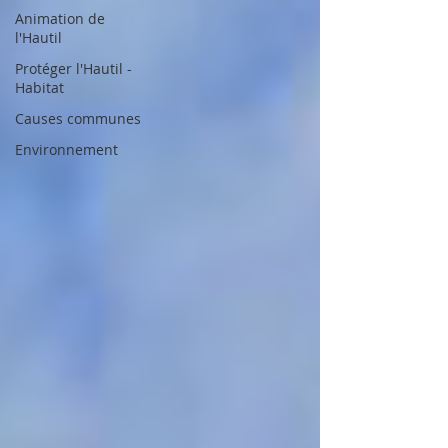
Animation de
l'Hautil
Protéger l'Hautil -
Habitat
Causes communes
Environnement