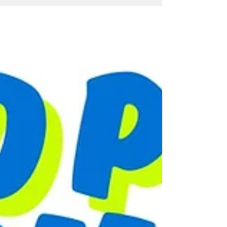
public à certains projets d'aménagement.
En revanche, la consultation des électeurs
est un dispositif qui permet aux électeurs
d'inciter une collectivité territoriale à les
consulter sur une décision qu'elle
envisage.