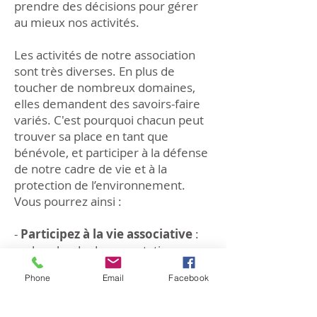
prendre des décisions pour gérer
au mieux nos activités.
Les activités de notre association
sont très diverses. En plus de
toucher de nombreux domaines,
elles demandent des savoirs-faire
variés. C'est pourquoi chacun peut
trouver sa place en tant que
bénévole, et participer à la défense
de notre cadre de vie et à la
protection de l’environnement.
Vous pourrez ainsi :
-
Participez à la vie associative
:
recherche de documentation,
recherche juridique, création de
Phone
Email
Facebook
nouvelles activités pour le
développement de l'association
-
Informez
: organiser des réunions