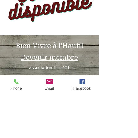
Bien Vivre à l'Hautil
Devenir membre
Association loi 1901
Triel sur seine
bvhautil@gmail.com
Phone
Email
Facebook
Tél :
06 15 23 28 59
Mentions légales
Politique en matière de cookies
© 2021 par BVH. Créé