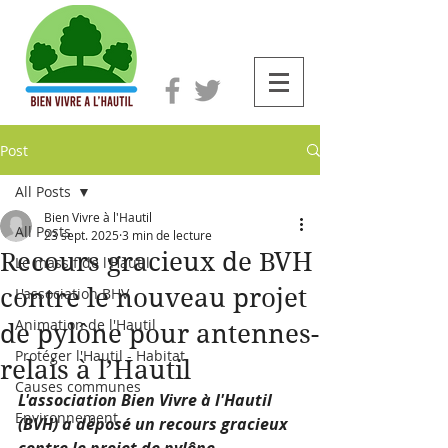
Post
All Posts
Bien Vivre à l'Hautil
All Posts
23 sept. 2025
3 min de lecture
Recours gracieux de BVH
Le massif de l'Hautil
contre le nouveau projet
L'association BHV
Animation de l'Hautil
de pylône pour antennes-
Protéger l'Hautil - Habitat
relais à l’Hautil
Causes communes
L'association Bien Vivre à l'Hautil 
Environnement
(BVH) a déposé un recours gracieux 