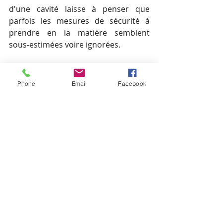
d'une cavité laisse à penser que 
parfois les mesures de sécurité à 
prendre en la matière semblent 
sous-estimées voire ignorées.
Tout ceci, conforté par l’absence de 
concertation et d’information 
Phone
Email
Facebook
réglementaire, a conduit notre 
association à déposer un recours 
gracieux contre ce projet.
Les images proviennent du dossier de la 
société Hivory
Nuisances
Cadre de vie
Santé
ondes électromagnétiques
pylône pour antennes-relais
enfants
L'association BHV
Le massif de l'Hautil