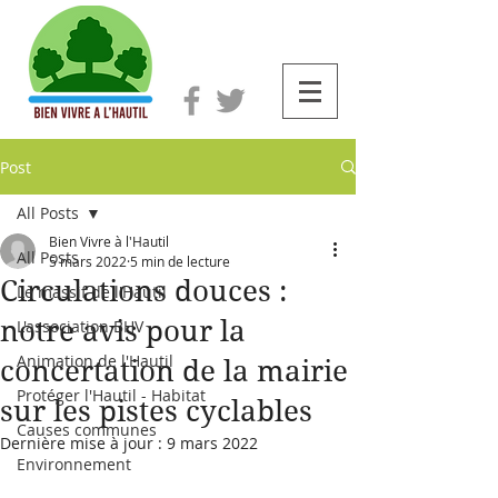
Post
All Posts
Bien Vivre à l'Hautil
All Posts
5 mars 2022
5 min de lecture
Circulations douces :
Le massif de l'Hautil
notre avis pour la
L'association BHV
Animation de l'Hautil
concertation de la mairie
Protéger l'Hautil - Habitat
sur les pistes cyclables
Causes communes
Dernière mise à jour :
9 mars 2022
Environnement