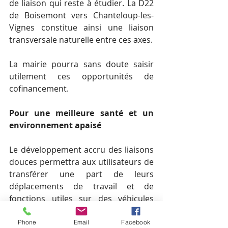
de liaison qui reste à étudier. La D22 
de Boisemont vers Chanteloup-les-
Vignes constitue ainsi une liaison 
transversale naturelle entre ces axes. 
La mairie pourra sans doute saisir 
utilement ces opportunités de 
cofinancement. 
Pour une meilleure santé et un 
environnement apaisé
Le développement accru des liaisons 
douces permettra aux utilisateurs de 
transférer une part de leurs 
déplacements de travail et de 
fonctions utiles sur des véhicules 
non-motorisés. Ce report modal 
permettra une diminution des 
Phone
Email
Facebook