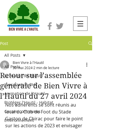
Post
All Posts
Bien Vivre à l'Hautil
All Posts
30 mai 2024
2 min de lecture
Retour sur l’assemblée
Le massif de l'Hautil
générale de Bien Vivre à
L'association BHV
Animation de l'Hautil
l’Hautil du 27 avril 2024
Protéger l'Hautil - Habitat
Nos adhérents se sont réunis au 
Causes communes
local du Club de Foot du Stade 
Gaston de Chirac pour faire le point 
Environnement
sur les actions de 2023 et envisager 