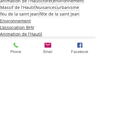
animation de l'Hautil
forêt
environnement
Massif de l'Hautil
Nuisances
urbanisme
feu de la saint Jean
fête de la saint Jean
Environnement
L'association BHV
Animation de l'Hautil
Phone
Email
Facebook
Posts récents
Voir tout