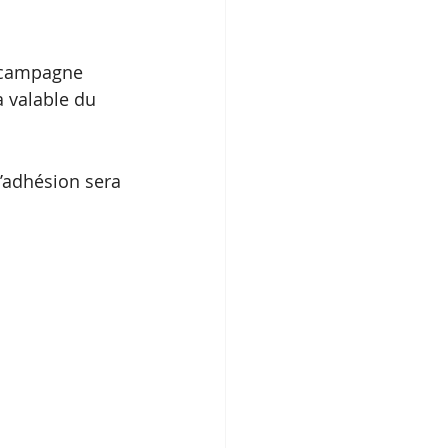
a campagne 
a valable du 
’adhésion sera 