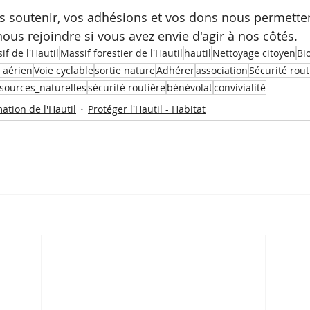
s soutenir, vos adhésions et vos dons nous permetten
us rejoindre si vous avez envie d'agir à nos côtés.
if de l'Hautil
Massif forestier de l'Hautil
hautil
Nettoyage citoyen
Bi
c aérien
Voie cyclable
sortie nature
Adhérer
association
Sécurité rout
sources_naturelles
sécurité routière
bénévolat
convivialité
ation de l'Hautil
Protéger l'Hautil - Habitat