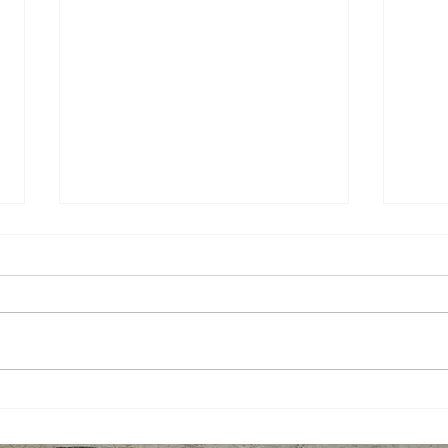
Antenne-relais : quelle
Enco
consultation ?
toma
en vi