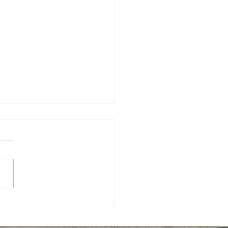
re quelques plants de
tes hautillois, profitez-
te !