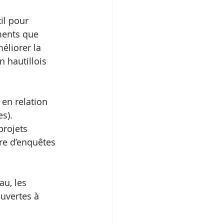
il pour 
ments que 
éliorer la 
n hautillois 
 
en relation 
es).
projets 
re d’enquêtes 
au, les 
ouvertes à 