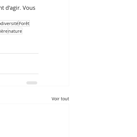
t d'agir. Vous 
odiversité
Forêt
ière
nature
Voir tout