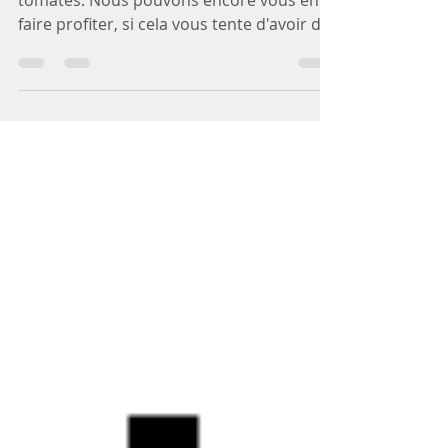
Il reste quelques plants de nos délicieuses
tomates. Nous pouvons encore vous en
faire profiter, si cela vous tente d'avoir de
savoureuses tomates chez vous. Ces
plants de tomates bio sont vendus au
bénéfice de l'association Bien Vivre à
l’Hautil comme l'an dernier, à des prix très
attractifs. Nous avons différentes variétés
éprouvées localement, dont certaines
sont anciennes.